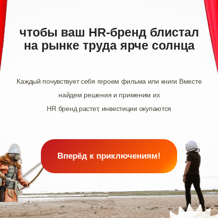
найдем решения и применим их
HR бренд растет, инвестиции окупаются
Вперёд к приключениям!